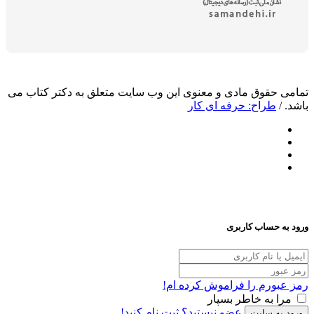
وق مادی و معنوی این وب سایت متعلق به دکتر کتاب می
اح: حرفه ای کار
ساب کاربری
م را فراموش کرده ام!
ه خاطر بسپار
عضو نیستید؟ ثبت نام کنید!
سایت