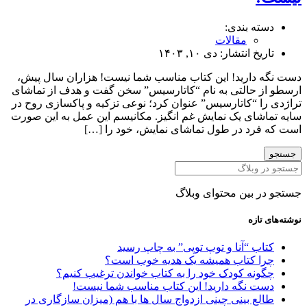
ه بندی:
مقالات
یخ انتشار:
دی ۱۰, ۱۴۰۳
دارید! این کتاب مناسب شما نیست! هزاران سال پیش،
 حالتی به نام “کاتارسیس” سخن گفت و هدف از تماشای
ا “کاتارسیس” عنوان کرد؛ نوعی تزکیه و پاکسازی روح در
شای یک نمایش غم انگیز. مکانیسم این عمل به این صورت
رد در طول تماشای نمایش، خود را […]
 بین محتوای وبلاگ
تازه
ب “آنا و توپ توپی” به چاپ رسید
ا کتاب همیشه یک هدیه خوب است؟
نه کودک خود را به کتاب خواندن ترغیب کنیم؟
ت نگه دارید! این کتاب مناسب شما نیست!
ع بینی چینی ازدواج سال ها با هم (میزان سازگاری در