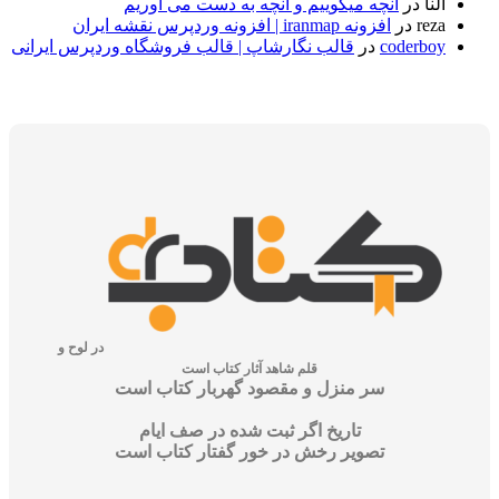
در
آنچه میگوییم و آنچه به دست می آوریم
r
در
افزونه iranmap | افزونه وردپرس نقشه ایران
coder
در
قالب نگارشاپ | قالب فروشگاه وردپرس ایرانی
در لوح و
قلم شاهد آثار کتاب است
سر منزل و مقصود گهربار کتاب است
تاریخ اگر ثبت شده در صف ایام
تصویر رخش در خور گفتار کتاب است