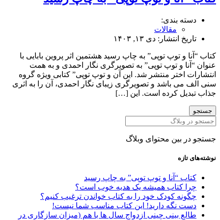
ه بندی:
مقالات
یخ انتشار:
دی ۱۳, ۱۴۰۳
 و توپ توپی” به چاپ رسید هشتمین اثر پروین بابایی با
نا و توپ توپی” به تصویرگری نگار احمدی و به همت
 اختر منتشر شد. این آن و توپ توپی” کتابی ویژه گروه
می باشد و تصویرگری زیبای نگار احمدی، آن را به اثری
یل کرده است. این […]
 بین محتوای وبلاگ
تازه
ب “آنا و توپ توپی” به چاپ رسید
ا کتاب همیشه یک هدیه خوب است؟
نه کودک خود را به کتاب خواندن ترغیب کنیم؟
ت نگه دارید! این کتاب مناسب شما نیست!
ع بینی چینی ازدواج سال ها با هم (میزان سازگاری در