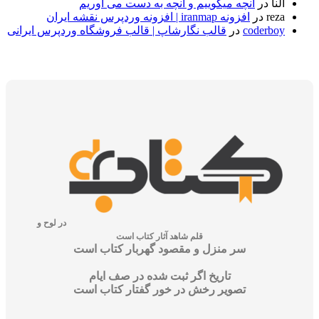
در
آنچه میگوییم و آنچه به دست می آوریم
r
در
افزونه iranmap | افزونه وردپرس نقشه ایران
coder
در
قالب نگارشاپ | قالب فروشگاه وردپرس ایرانی
در لوح و
قلم شاهد آثار کتاب است
سر منزل و مقصود گهربار کتاب است
تاریخ اگر ثبت شده در صف ایام
تصویر رخش در خور گفتار کتاب است