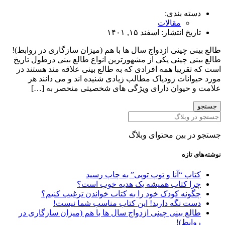
ه بندی:
مقالات
یخ انتشار:
اسفند ۱۵, ۱۴۰۱
ی چینی ازدواج سال ها با هم (میزان سازگاری در روابط)!
ی چینی یکی از مشهورترین انواع طالع بینی درطول تاریخ
قریبا همه افرادی که به طالع بینی علاقه مند هستند در
انات زودیاک مطالب زیادی شنیده اند و می دانند هر
حیوان دارای ویژگی های شخصیتی منحصر به […]
 بین محتوای وبلاگ
تازه
ب “آنا و توپ توپی” به چاپ رسید
ا کتاب همیشه یک هدیه خوب است؟
نه کودک خود را به کتاب خواندن ترغیب کنیم؟
ت نگه دارید! این کتاب مناسب شما نیست!
ع بینی چینی ازدواج سال ها با هم (میزان سازگاری در
بط)!