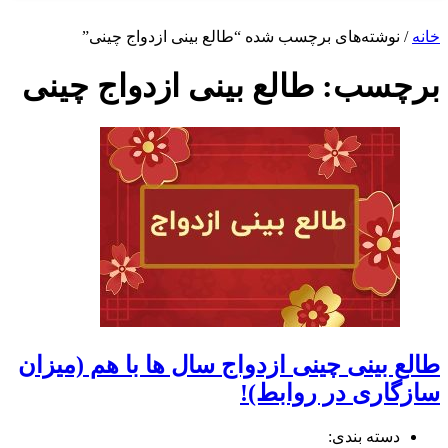
شته‌های برچسب شده “طالع بینی ازدواج چینی”
سب:
طالع بینی ازدواج چینی
ینی چینی ازدواج سال ها با هم (میزان
ری در روابط)!
ه بندی: