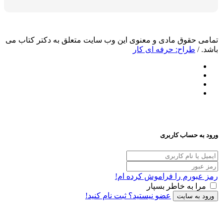
وق مادی و معنوی این وب سایت متعلق به دکتر کتاب می
اح: حرفه ای کار
ساب کاربری
م را فراموش کرده ام!
ه خاطر بسپار
عضو نیستید؟ ثبت نام کنید!
سایت