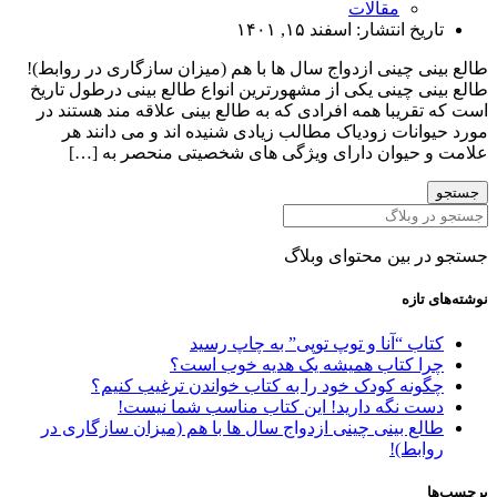
مقالات
یخ انتشار:
اسفند ۱۵, ۱۴۰۱
ی چینی ازدواج سال ها با هم (میزان سازگاری در روابط)!
ی چینی یکی از مشهورترین انواع طالع بینی درطول تاریخ
قریبا همه افرادی که به طالع بینی علاقه مند هستند در
انات زودیاک مطالب زیادی شنیده اند و می دانند هر
حیوان دارای ویژگی های شخصیتی منحصر به […]
 بین محتوای وبلاگ
تازه
ب “آنا و توپ توپی” به چاپ رسید
ا کتاب همیشه یک هدیه خوب است؟
نه کودک خود را به کتاب خواندن ترغیب کنیم؟
ت نگه دارید! این کتاب مناسب شما نیست!
ع بینی چینی ازدواج سال ها با هم (میزان سازگاری در
بط)!