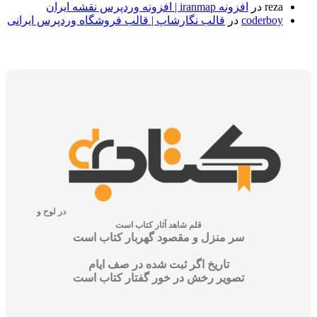
r
در
افزونه iranmap | افزونه وردپرس نقشه ایران
coder
در
قالب نگارشاپ | قالب فروشگاه وردپرس ایرانی
در لوح و
قلم شاهد آثار کتاب است
سر منزل و مقصود گهربار کتاب است
تاریخ اگر ثبت شده در صف ایام
تصویر رخش در خور گفتار کتاب است