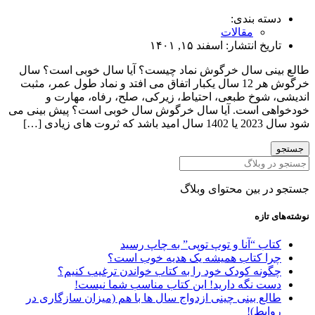
ه بندی:
مقالات
یخ انتشار:
اسفند ۱۵, ۱۴۰۱
نی سال خرگوش نماد چیست؟ آیا سال خوبی است؟ سال
خرگوش هر 12 سال یکبار اتفاق می‌ افتد و نماد طول عمر، مثبت
شوخ طبعی، احتیاط، زیرکی، صلح، رفاه، مهارت و
ی است. آیا سال خرگوش سال خوبی است؟ پیش بینی می
زیادی […]
 بین محتوای وبلاگ
تازه
ب “آنا و توپ توپی” به چاپ رسید
ا کتاب همیشه یک هدیه خوب است؟
نه کودک خود را به کتاب خواندن ترغیب کنیم؟
ت نگه دارید! این کتاب مناسب شما نیست!
ع بینی چینی ازدواج سال ها با هم (میزان سازگاری در
بط)!