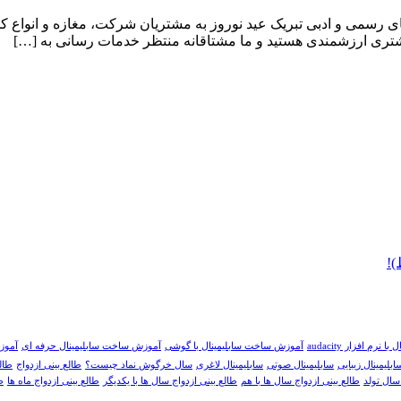
ام های رسمی و ادبی تبریک عید نوروز به مشتریان شرکت، مغازه و انو
تری ارزشمندی هستید و ما مشتاقانه منتظر خدمات رسانی به […]
)!
م افزار audacity
آموزش ساخت سابلیمینال با گوشی
آموزش ساخت سابلیمینال حرفه ای
آموز
ابلیمینال زیبایی
سابلیمینال صوتی
سابلیمینال لاغری
سال خرگوش نماد چیست؟
طالع بینی ازدواج
طالع
سال تولد
طالع بینی ازدواج سال ها با هم
طالع بینی ازدواج سال ها با یکدیگر
طالع بینی ازدواج ماه ها
ط