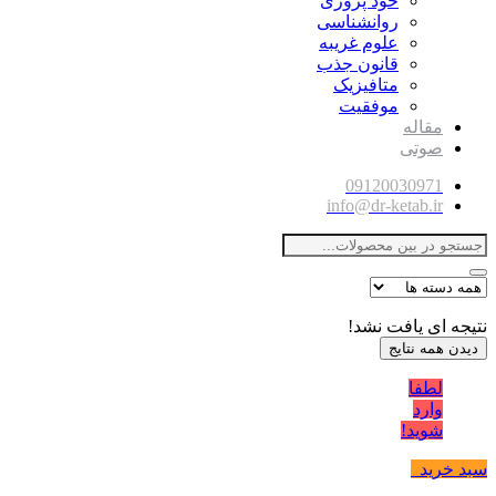
خود پروری
روانشناسی
علوم غریبه
قانون جذب
متافیزیک
موفقیت
مقاله
صوتی
09120030971
info@dr-ketab.ir
نتیجه ای یافت نشد!
دیدن همه نتایج
لطفا
وارد
شوید!
سبد خرید
0