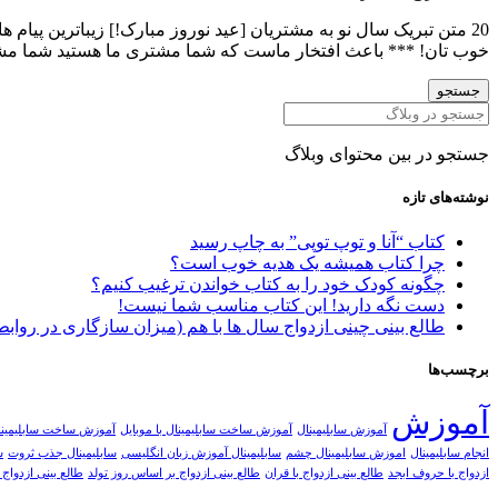
20 متن تبریک سال نو به مشتریان [عید نوروز مبارک!] زیباترین پی
خوب تان! *** باعث افتخار ماست که شما مشتری ما هستید شما مش
جستجو
جستجو در بین محتوای وبلاگ
نوشته‌های تازه
کتاب “آنا و توپ توپی” به چاپ رسید
چرا کتاب همیشه یک هدیه خوب است؟
چگونه کودک خود را به کتاب خواندن ترغیب کنیم؟
دست نگه دارید! این کتاب مناسب شما نیست!
طالع بینی چینی ازدواج سال ها با هم (میزان سازگاری در روابط
برچسب‌ها
آموزش
آموزش سابلیمینال
آموزش ساخت سابلیمینال با موبایل
آموزش ساخت سابلیمینال با نر
انجام سابلیمینال
اموزش سابلیمینال چشم
سابلیمینال آموزش زبان انگلیسی
سابلیمینال جذب ثروت
س
ازدواج با حروف ابجد
طالع بینی ازدواج با قران
طالع بینی ازدواج بر اساس روز تولد
طالع بینی ازدواج 