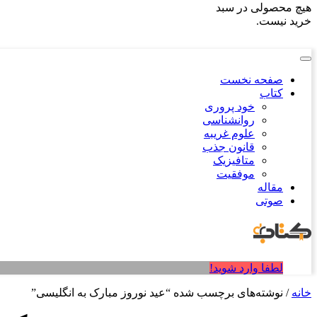
هیچ محصولی در سبد
خرید نیست.
صفحه نخست
کتاب
خود پروری
روانشناسی
علوم غریبه
قانون جذب
متافیزیک
موفقیت
مقاله
صوتی
لطفا وارد شوید!
خانه
/ نوشته‌های برچسب شده “عید نوروز مبارک به انگلیسی”