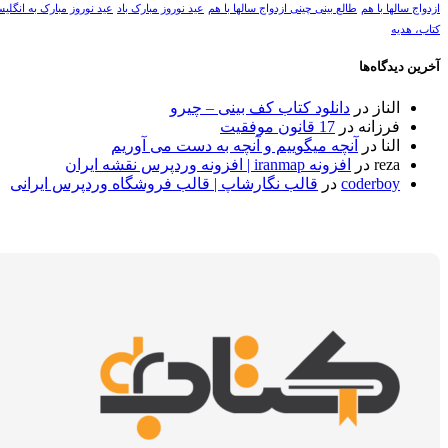
ازدواج سالها با هم
طالع بینی چینی ازدواج سالها با هم
عید نوروز مبارک باد
عید نوروز مبارک به انگلی
کتاب، هدیه
آخرین دیدگاه‌ها
الناز
در
دانلود کتاب کف بینی – چیرو
فرزانه
در
17 قانون موفقیت
النا
در
آنچه میگوییم و آنچه به دست می آوریم
reza
در
افزونه iranmap | افزونه وردپرس نقشه ایران
coderboy
در
قالب نگارشاپ | قالب فروشگاه وردپرس ایرانی