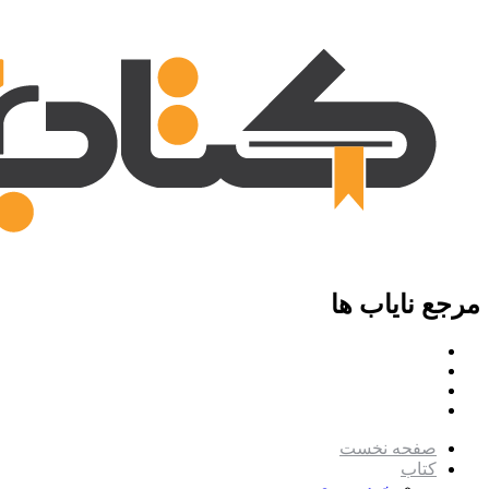
مرجع نایاب ها
صفحه نخست
کتاب