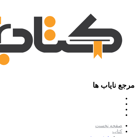
مرجع نایاب ها
صفحه نخست
کتاب