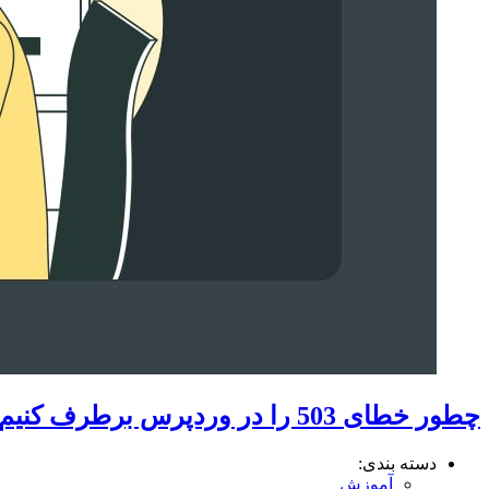
چطور خطای 503 را در وردپرس برطرف کنیم؟
دسته بندی:
آموزش