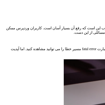
 خبر خوب این است که رفع آن بسیار آسان است. کاربران وردپرس ممکن
 مسائلی از این دست.
ساده ترین کار برای رفع مشکل fatal error در وردپرس این است که به پیغامی که برای شما نمایش داده می شود، به دقت نگاه کنید. بعد از عبارت fatal error مسیر خطا را می توانید مشاهده کنید. اما آپدیت