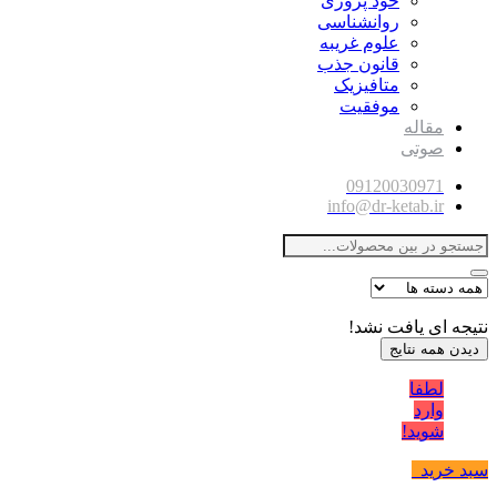
خود پروری
روانشناسی
علوم غریبه
قانون جذب
متافیزیک
موفقیت
مقاله
صوتی
09120030971
info@dr-ketab.ir
نتیجه ای یافت نشد!
دیدن همه نتایج
لطفا
وارد
شوید!
سبد خرید
0