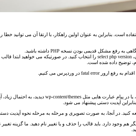
رین دلایل fatal error ها، قدیمی بودن نسخه php مورد استفاده است. بنابراین به عنوان اولین راهکار، با
فع مشکل قدیمی بودن نسخه PHP داشته باشید.
اگر از cpanel استفاده می کنید، بخش software و در زیر مجموعه ی آن، elect php version
ام، توضیح داده شده است.
اگر این خطا را بعد از نصب یا آپدیت یک قالب وردپرس 
ابراین آپدیت دستی پیشنهاد می شود.
کنید. در آنجا، به صورت تصویری و مرحله به مرحله نحوه آپدیت دستی ر
 هم وجود دارد. باید قالب را حذف و یا تغییر نام دهید. ما گزینه تغیی
د.