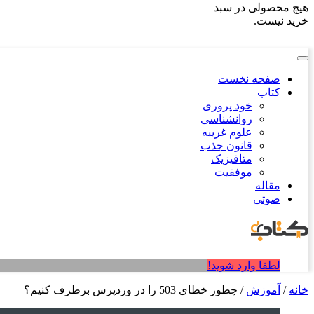
هیچ محصولی در سبد
خرید نیست.
صفحه نخست
کتاب
خود پروری
روانشناسی
علوم غریبه
قانون جذب
متافیزیک
موفقیت
مقاله
صوتی
لطفا وارد شوید!
خانه
/
آموزش
/ چطور خطای 503 را در وردپرس برطرف کنیم؟