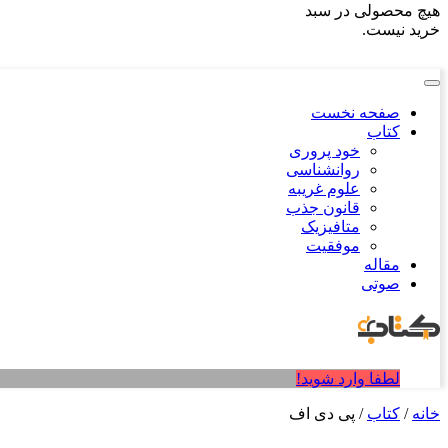
هیچ محصولی در سبد
خرید نیست.
صفحه نخست
کتاب
خود پروری
روانشناسی
علوم غریبه
قانون جذب
متافیزیک
موفقیت
مقاله
صوتی
لطفا وارد شوید!
خانه
/
کتاب
/ پی دی اف