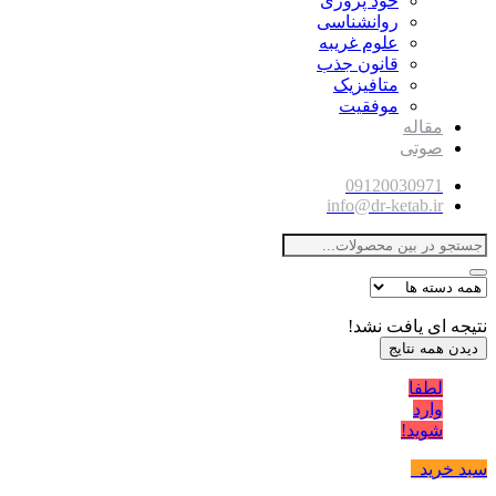
خود پروری
روانشناسی
علوم غریبه
قانون جذب
متافیزیک
موفقیت
مقاله
صوتی
09120030971
info@dr-ketab.ir
نتیجه ای یافت نشد!
دیدن همه نتایج
لطفا
وارد
شوید!
سبد خرید
0