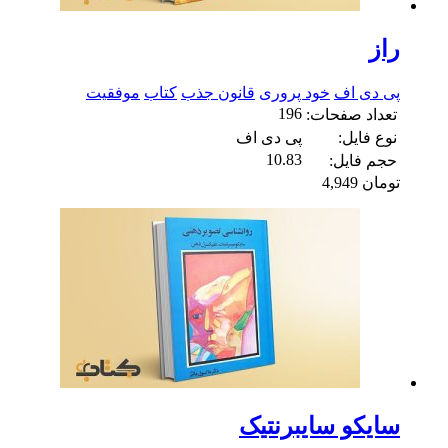
راز
پی دی اف
خود پروری
قانون جذب
کتاب
موفقیت
196
تعداد صفحات:
نوع فایل:
پی دی اف
10.83
حجم فایل:
تومان
4,949
سایکو سایبرنتیک