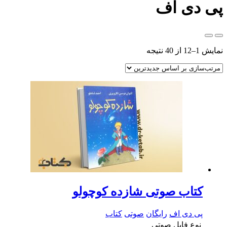
پی دی اف
نمایش 1–12 از 40 نتیجه
کتاب صوتی شازده کوچولو
پی دی اف
رایگان
صوتی
کتاب
نوع فایل
صوتی