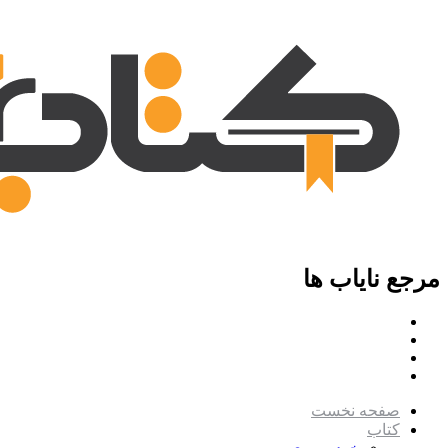
مرجع نایاب ها
صفحه نخست
کتاب