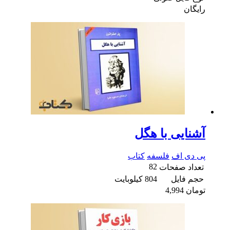
رایگان
آشنایی با هگل
پی دی اف
فلسفه
کتاب
82
تعداد صفحات
حجم فایل
804 کیلوبایت
تومان
4,994