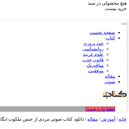
هیچ محصولی در سبد
خرید نیست.
صفحه نخست
کتاب
خود پروری
روانشناسی
علوم غریبه
قانون جذب
متافیزیک
موفقیت
مقاله
صوتی
لطفا وارد شوید!
خانه
/
آموزش
/
مقاله
/ دانلود کتاب صوتی مردی از جنس ملکوت (نگا