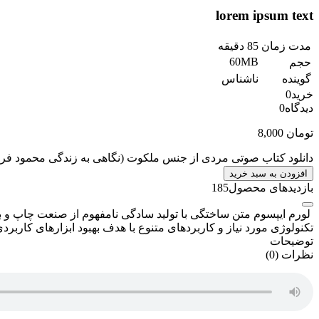
lorem ipsum text
مدت زمان
85 دقیقه
60MB
حجم
گوینده
ناشناس
خرید
0
دیدگاه
0
تومان
8,000
دانلود کتاب صوتی مردی از جنس ملکوت (نگاهی به زندگی محمود فر
افزودن به سبد خرید
بازدیدهای محصول
185
لورم ایپسوم متن ساختگی با تولید سادگی نامفهوم از صنعت چاپ و ب
تکنولوژی مورد نیاز و کاربردهای متنوع با هدف بهبود ابزارهای کاربر
توضیحات
نظرات (0)