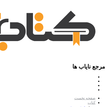
مرجع نایاب ها
صفحه نخست
کتاب