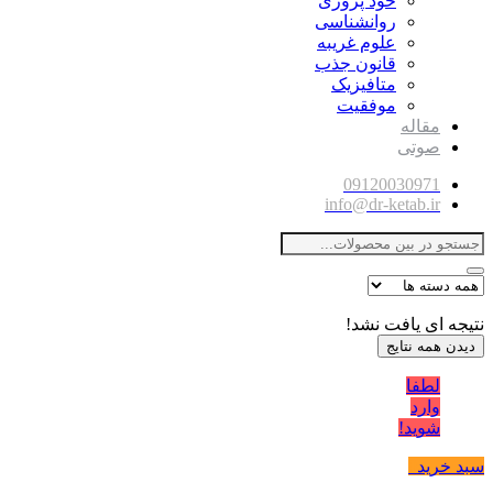
خود پروری
روانشناسی
علوم غریبه
قانون جذب
متافیزیک
موفقیت
مقاله
صوتی
09120030971
info@dr-ketab.ir
نتیجه ای یافت نشد!
دیدن همه نتایج
لطفا
وارد
شوید!
سبد خرید
0