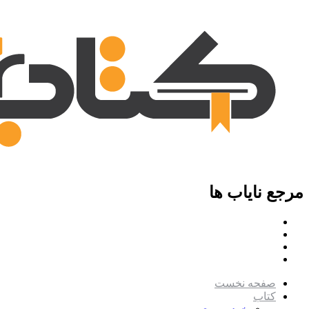
مرجع نایاب ها
صفحه نخست
کتاب