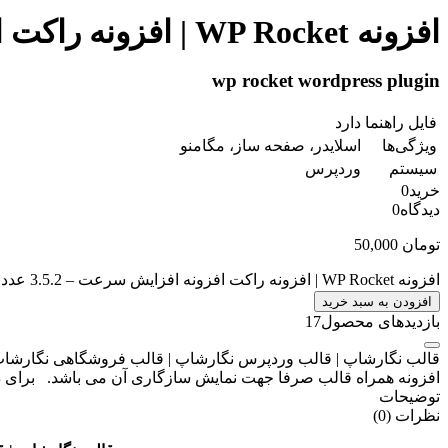
افزونه WP Rocket | افزونه راکت افزونه افزایش سرعت – 3.5.2
wp rocket wordpress plugin
فایل راهنما
دارد
ویژگی‌ها
اسلایدر، صفحه ساز، مگامنو
سیستم
وردپرس
خرید
0
دیدگاه
0
تومان
50,000
افزونه WP Rocket | افزونه راکت افزونه افزایش سرعت – 3.5.2 عدد
افزودن به سبد خرید
بازدیدهای محصول
17
افزونه همراه قالب صرفا جهت نمایش سازگاری آن می باشد. برای دیدن
توضیحات
نظرات (0)