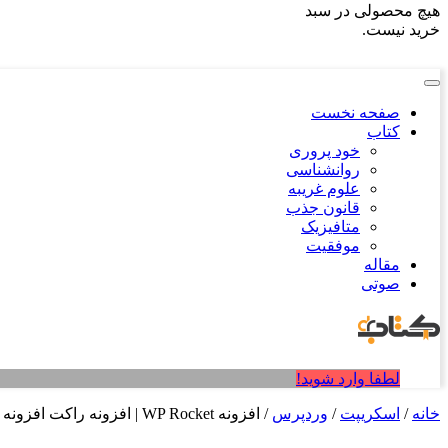
هیچ محصولی در سبد
خرید نیست.
صفحه نخست
کتاب
خود پروری
روانشناسی
علوم غریبه
قانون جذب
متافیزیک
موفقیت
مقاله
صوتی
لطفا وارد شوید!
خانه
/
اسکریپت
/
وردپرس
/ افزونه WP Rocket | افزونه راکت افزونه افزایش سرعت – 3.5.2