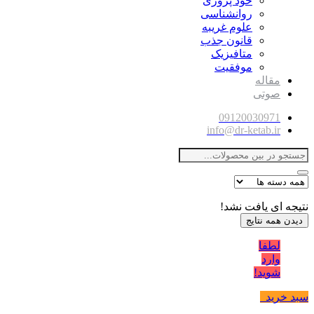
خود پروری
روانشناسی
علوم غریبه
قانون جذب
متافیزیک
موفقیت
مقاله
صوتی
09120030971
info@dr-ketab.ir
نتیجه ای یافت نشد!
دیدن همه نتایج
لطفا
وارد
شوید!
سبد خرید
0